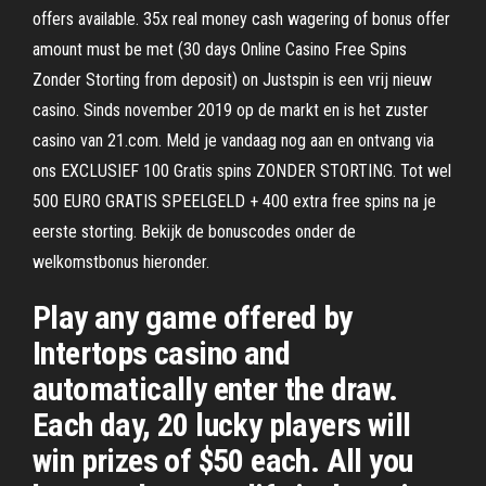
offers available. 35x real money cash wagering of bonus offer
amount must be met (30 days Online Casino Free Spins
Zonder Storting from deposit) on Justspin is een vrij nieuw
casino. Sinds november 2019 op de markt en is het zuster
casino van 21.com. Meld je vandaag nog aan en ontvang via
ons EXCLUSIEF 100 Gratis spins ZONDER STORTING. Tot wel
500 EURO GRATIS SPEELGELD + 400 extra free spins na je
eerste storting. Bekijk de bonuscodes onder de
welkomstbonus hieronder.
Play any game offered by
Intertops casino and
automatically enter the draw.
Each day, 20 lucky players will
win prizes of $50 each. All you