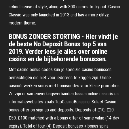
school sense of style, along with 300 games to try out. Casino
Classic was only launched in 2013 and has a more glitzy,
modern theme.
BONUS ZONDER STORTING - Hier vindt je
de beste No Deposit Bonus top 5 van
2019. Verder lees je alles over online
casin's en de bijbehorende bonussen.
Met casino bonus codes kun je speciale casino bonussen
bemachtigen die niet voor iedereen te krijgen zijn. Online
casino’s werken soms met bonuscodes voor kleine promoties.
Zo zijn er samenwerkingsverbanden tussen online casino’s en
informatiewebsites zoals TopCasinoBonus.nu. Select Casino
bonus offer on sign-up and deposits. Deposits of £10, £20,
£50, £100 matched with a bonus offer of same value (14-day
expiry). Total of four (4) Deposit bonuses + bonus spins