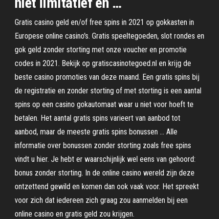
niet limitatief en …
Gratis casino geld en/of free spins in 2021 op gokkasten in
Europese online casino's. Gratis speeltegoeden, slot rondes en
gok geld zonder storting met onze voucher en promotie
codes in 2021. Bekijk op gratiscasinotegoed.nl en krijg de
beste casino promoties van deze maand. Een gratis spins bij
de registratie en zonder storting of met storting is een aantal
spins op een casino gokautomaat waar u niet voor hoeft te
betalen. Het aantal gratis spins varieert van aanbod tot
aanbod, maar de meeste gratis spins bonussen … Alle
informatie over bonussen zonder storting zoals free spins
vindt u hier. Je hebt er waarschijnlijk wel eens van gehoord:
bonus zonder storting. In de online casino wereld zijn deze
ontzettend gewild en komen dan ook vaak voor. Het spreekt
voor zich dat iedereen zich graag zou aanmelden bij een
online casino en gratis geld zou krijgen.