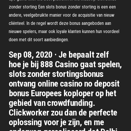
zonder storting Een slots bonus zonder storting is een een
andere, veelgebruikte manier voor de acquisitie van nieuw
cliënteel. In de regel wordt deze bonus aangeboden aan
nieuwe spelers, maar ook loyale klanten kunnen hun voordeel
doen met dit soort aanbiedingen.
Sep 08, 2020 · Je bepaalt zelf
hoe je bij 888 Casino gaat spelen,
slots zonder stortingsbonus
ontvang online casino no deposit
bonus Europees koploper op het
gebied van crowdfunding.
Clickworker zou dan de perfecte
oplossing voor je zijn, en me