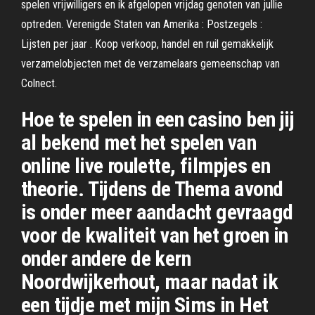
spelen vrijwilligers en ik afgelopen vrijdag genoten van jullie
optreden. Verenigde Staten van Amerika : Postzegels :
Lijsten per jaar . Koop verkoop, handel en ruil gemakkelijk
verzamelobjecten met de verzamelaars gemeenschap van
Colnect.
Hoe te spelen in een casino ben jij
al bekend met het spelen van
online live roulette, filmpjes en
theorie. Tijdens de Thema avond
is onder meer aandacht gevraagd
voor de kwaliteit van het groen in
onder andere de kern
Noordwijkerhout, maar nadat ik
een tijdje met mijn Sims in Het