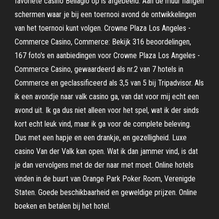
favoriete casino Bellagio op is afgebeeld. Aan de muur hangen
schermen waar je bij een toernooi avond de ontwikkelingen
van het toernooi kunt volgen. Crowne Plaza Los Angeles -
Commerce Casino, Commerce: Bekijk 316 beoordelingen,
167 foto's en aanbiedingen voor Crowne Plaza Los Angeles -
Commerce Casino, gewaardeerd als nr.2 van 7 hotels in
Commerce en geclassificeerd als 3,5 van 5 bij Tripadvisor. Als
ik een avondje naar valk casino ga, van dat voor mij echt een
avond uit. Ik ga dus niet alleen voor het spel, wat ik der sinds
kort echt leuk vind, maar ik ga voor de complete beleving.
Dus met een hapje en een drankje, en gezelligheid. Luxe
casino Van der Valk kan open. Wat ik dan jammer vind, is dat
je dan vervolgens met de der naar met moet. Online hotels
vinden in de buurt van Orange Park Poker Room, Verenigde
Staten. Goede beschikbaarheid en geweldige prijzen. Online
boeken en betalen bij het hotel.