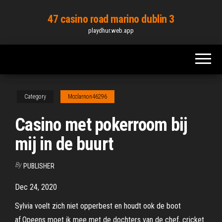
Skip
47 casino road marino dublin 3
to
playdhur.web.app
the
content
Category
Mcclarnon46296
Casino met pokerroom bij
mij in de buurt
By
PUBLISHER
Dec 24, 2020
Sylvia voelt zich niet opperbest en houdt ook de boot
af.Opeens moet ik mee met de dochters van de chef, cricket