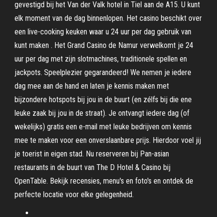
gevestigd bij het Van der Valk hotel in Tiel aan de A15. U kunt
elk moment van de dag binnenlopen. Het casino beschikt over
een live-cooking keuken waar u 24 uur per dag gebruik van
kunt maken . Het Grand Casino de Namur verwelkomt je 24
uur per dag met zijn slotmachines, traditionele spellen en
jackpots. Speelplezier gegarandeerd! We nemen je iedere
dag mee aan de hand en laten je kennis maken met
bijzondere hotspots bij jou in de buurt (en zélfs bij die ene
leuke zaak bij jou in de straat). Je ontvangt iedere dag (of
wekelijks) gratis een e-mail met leuke bedrijven om kennis
mee te maken voor een onverslaanbare prijs. Hierdoor voel jij
je toerist in eigen stad. Nu reserveren bij Pan-asian
restaurants in de buurt van The D Hotel & Casino bij
OpenTable. Bekijk recensies, menu's en foto's en ontdek de
perfecte locatie voor elke gelegenheid.