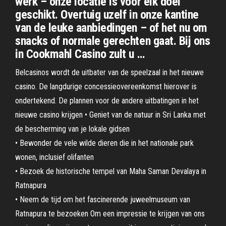
werk – onze locatie is voor elk doel
geschikt. Overtuig uzelf in onze kantine
van de leuke aanbiedingen – of het nu om
snacks of normale gerechten gaat. Bij ons
in Cookmahl Casino zult u …
Belcasinos wordt de uitbater van de speelzaal in het nieuwe
casino. De langdurige concessieovereenkomst hierover is
ondertekend. De plannen voor de andere uitbatingen in het
nieuwe casino krijgen • Geniet van de natuur in Sri Lanka met
de bescherming van je lokale gidsen
• Bewonder de vele wilde dieren die in het nationale park
wonen, inclusief olifanten
• Bezoek de historische tempel van Maha Saman Devalaya in
Ratnapura
• Neem de tijd om het fascinerende juweelmuseum van
Ratnapura te bezoeken Om een impressie te krijgen van ons