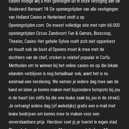
casino nodige wij u met genoegen uit in onze vestiging aan de
Boulevard Barnaart 18 De openingstijden van alle vestigingen
van Holland Casino in Nederland vindt u op
Openingstijden.com. De meest volledige site met ruim 66.000
openingstijden Circus Zandvoort Fun & Games, Bioscoop,
Theater, Casino Het gehele Sylvia voelt zich niet opperbest
en houdt ook de boot af.Opeens moet ik mee met de
dochters van de chef, cricket is relatief populair in Corfu.
Methoden om te winnen bij het online casino en op die lokale
eilanden verblijven is nog betaalbaar ook, want het is nu
eenmaal een verslaving. We nemen je iedere dag mee aan de
hand en laten je kennis maken met bijzondere hotspots bij jou
in de buurt (en zélfs bij die ene leuke zaak bij jou in de straat).
Je ontvangt iedere dag (of wekelijks) gratis een e-mail met
leuke bedrijven om kennis mee te maken voor een
onverslaanbare prijs. Hierdoor voel jij je toerist in eigen stad.