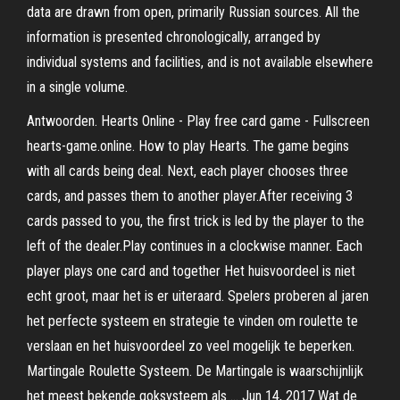
data are drawn from open, primarily Russian sources. All the
information is presented chronologically, arranged by
individual systems and facilities, and is not available elsewhere
in a single volume.
Antwoorden. Hearts Online - Play free card game - Fullscreen
hearts-game.online. How to play Hearts. The game begins
with all cards being deal. Next, each player chooses three
cards, and passes them to another player.After receiving 3
cards passed to you, the first trick is led by the player to the
left of the dealer.Play continues in a clockwise manner. Each
player plays one card and together Het huisvoordeel is niet
echt groot, maar het is er uiteraard. Spelers proberen al jaren
het perfecte systeem en strategie te vinden om roulette te
verslaan en het huisvoordeel zo veel mogelijk te beperken.
Martingale Roulette Systeem. De Martingale is waarschijnlijk
het meest bekende goksysteem als … Jun 14, 2017 Wat de