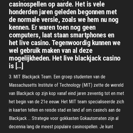
casinospellen op aarde. Het is vele
honderden jaren geleden begonnen met
de normale versie, zoals we hem nu nog
kennen. Er waren toen nog geen
computers, laat staan smartphones en
het live casino. Tegenwoordig kunnen we
wel gebruik maken van al deze
mogelijkheden. Het live blackjack casino
is […]
3. MIT Blackjack Team. Een groep studenten van de
Massachusetts Institute of Technology (MIT) zette de wereld
van Blackjack op zijn kop vanaf eind jaren zeventig tot en met
het begin van de 21e eeuw. Het MIT team specialiseerde zich
in kaarten tellen en reisde stad en land af om casino’s aan de
Blackjack … Strategie voor gokkasten Gokautomaten zijn al
decennia lang de meest populaire casinospellen. Je kunt