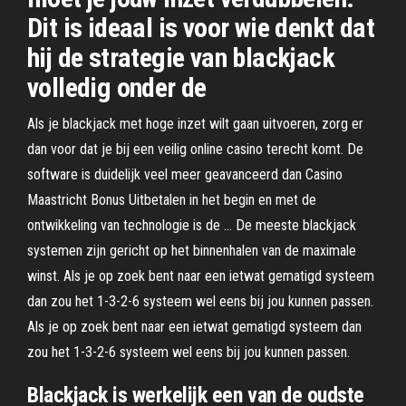
Dit is ideaal is voor wie denkt dat
hij de strategie van blackjack
volledig onder de
Als je blackjack met hoge inzet wilt gaan uitvoeren, zorg er
dan voor dat je bij een veilig online casino terecht komt. De
software is duidelijk veel meer geavanceerd dan Casino
Maastricht Bonus Uitbetalen in het begin en met de
ontwikkeling van technologie is de … De meeste blackjack
systemen zijn gericht op het binnenhalen van de maximale
winst. Als je op zoek bent naar een ietwat gematigd systeem
dan zou het 1-3-2-6 systeem wel eens bij jou kunnen passen.
Als je op zoek bent naar een ietwat gematigd systeem dan
zou het 1-3-2-6 systeem wel eens bij jou kunnen passen.
Blackjack is werkelijk een van de oudste